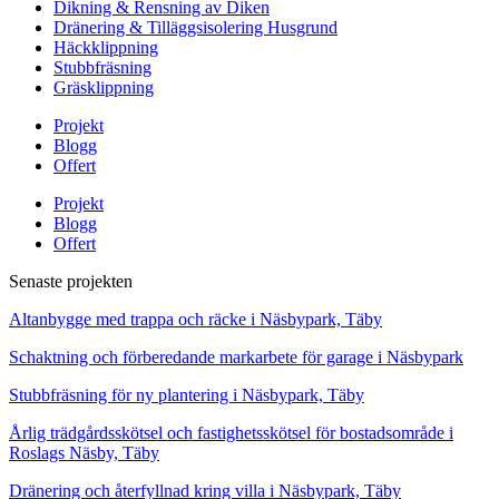
Dikning & Rensning av Diken
Dränering & Tilläggsisolering Husgrund
Häckklippning
Stubbfräsning
Gräsklippning
Projekt
Blogg
Offert
Projekt
Blogg
Offert
Senaste projekten
Altanbygge med trappa och räcke i Näsbypark, Täby
Schaktning och förberedande markarbete för garage i Näsbypark
Stubbfräsning för ny plantering i Näsbypark, Täby
Årlig trädgårdsskötsel och fastighetsskötsel för bostadsområde i
Roslags Näsby, Täby
Dränering och återfyllnad kring villa i Näsbypark, Täby