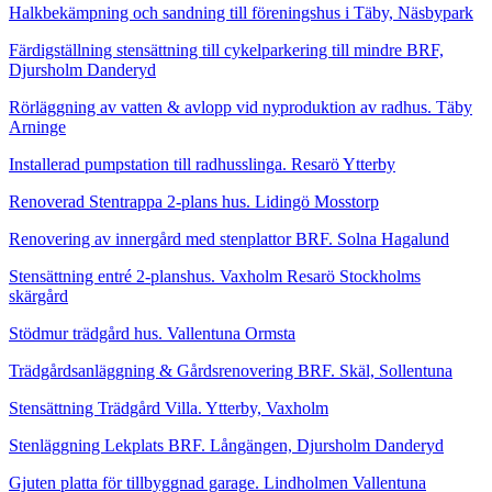
Halkbekämpning och sandning till föreningshus i Täby, Näsbypark
Färdigställning stensättning till cykelparkering till mindre BRF,
Djursholm Danderyd
Rörläggning av vatten & avlopp vid nyproduktion av radhus. Täby
Arninge
Installerad pumpstation till radhusslinga. Resarö Ytterby
Renoverad Stentrappa 2-plans hus. Lidingö Mosstorp
Renovering av innergård med stenplattor BRF. Solna Hagalund
Stensättning entré 2-planshus. Vaxholm Resarö Stockholms
skärgård
Stödmur trädgård hus. Vallentuna Ormsta
Trädgårdsanläggning & Gårdsrenovering BRF. Skäl, Sollentuna
Stensättning Trädgård Villa. Ytterby, Vaxholm
Stenläggning Lekplats BRF. Långängen, Djursholm Danderyd
Gjuten platta för tillbyggnad garage. Lindholmen Vallentuna