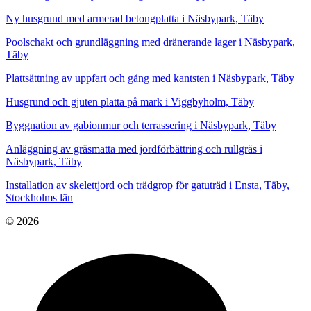
Ny husgrund med armerad betongplatta i Näsbypark, Täby
Poolschakt och grundläggning med dränerande lager i Näsbypark,
Täby
Plattsättning av uppfart och gång med kantsten i Näsbypark, Täby
Husgrund och gjuten platta på mark i Viggbyholm, Täby
Byggnation av gabionmur och terrassering i Näsbypark, Täby
Anläggning av gräsmatta med jordförbättring och rullgräs i
Näsbypark, Täby
Installation av skelettjord och trädgrop för gatuträd i Ensta, Täby,
Stockholms län
© 2026