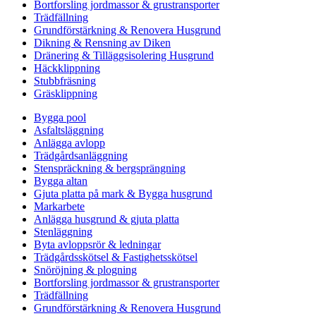
Bortforsling jordmassor & grustransporter
Trädfällning
Grundförstärkning & Renovera Husgrund
Dikning & Rensning av Diken
Dränering & Tilläggsisolering Husgrund
Häckklippning
Stubbfräsning
Gräsklippning
Bygga pool
Asfaltsläggning
Anlägga avlopp
Trädgårdsanläggning
Stenspräckning & bergsprängning
Bygga altan
Gjuta platta på mark & Bygga husgrund
Markarbete
Anlägga husgrund & gjuta platta
Stenläggning
Byta avloppsrör & ledningar
Trädgårdsskötsel & Fastighetsskötsel
Snöröjning & plogning
Bortforsling jordmassor & grustransporter
Trädfällning
Grundförstärkning & Renovera Husgrund