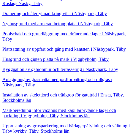
Roslags Näsby, Täby
Dränering och återfyllnad kring villa i Näsbypark, Täby
Ny husgrund med armerad betongplatta i Näsbypark, Täby
Poolschakt och grundläggning med dränerande lager i Näsbypark,
Täby
Plattsättning av uppfart och gång med kantsten i Näsbypark, Täby
Husgrund och gjuten platta på mark i Viggbyholm, Täby
Byggnation av gabionmur och terrassering i Näsbypark, Täby
Anläggning av gräsmatta med jordförbättring och rullgräs i
Näsbypark, Täby
Installation av skelettjord och trädgrop för gatuträd i Ensta, Täby,
Stockholms län
Markberedning inför växthus med kapillärbrytande lager och
packning i Viggbyholm, Täby, Stockholms län
Upprustning av grusparkering med bärlagerpåfyllning och vältning i
Täby kyrkby, Täby, Stockholms län