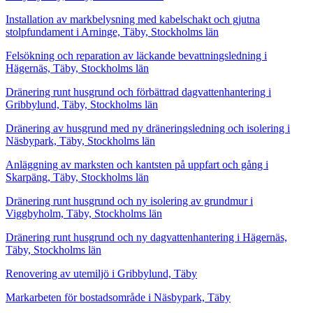
Installation av markbelysning med kabelschakt och gjutna
stolpfundament i Arninge, Täby, Stockholms län
Felsökning och reparation av läckande bevattningsledning i
Hägernäs, Täby, Stockholms län
Dränering runt husgrund och förbättrad dagvattenhantering i
Gribbylund, Täby, Stockholms län
Dränering av husgrund med ny dräneringsledning och isolering i
Näsbypark, Täby, Stockholms län
Anläggning av marksten och kantsten på uppfart och gång i
Skarpäng, Täby, Stockholms län
Dränering runt husgrund och ny isolering av grundmur i
Viggbyholm, Täby, Stockholms län
Dränering runt husgrund och ny dagvattenhantering i Hägernäs,
Täby, Stockholms län
Renovering av utemiljö i Gribbylund, Täby
Markarbeten för bostadsområde i Näsbypark, Täby