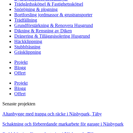
Trädgårdsskötsel & Fastighetsskötsel
Snöröjning & plogning
Bortforsling jordmassor & grustransporter
Trädfällning
Grundförstärkning & Renovera Husgrund
Dikning & Rensning av Diken
Dränering & Tilläggsisolering Husgrund
Häckklippning
Stubbfräsning
Gräsklippning
Projekt
Blogg
Offert
Projekt
Blogg
Offert
Senaste projekten
Altanbygge med trappa och räcke i Näsbypark, Täby
Schaktning och förberedande markarbete för garage i Näsbypark