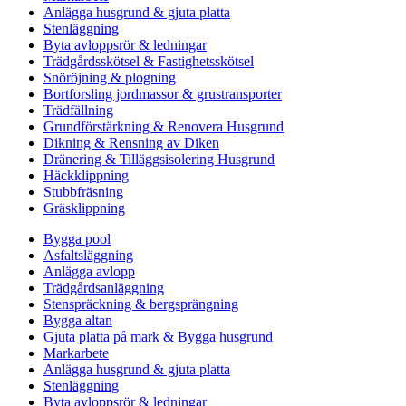
Anlägga husgrund & gjuta platta
Stenläggning
Byta avloppsrör & ledningar
Trädgårdsskötsel & Fastighetsskötsel
Snöröjning & plogning
Bortforsling jordmassor & grustransporter
Trädfällning
Grundförstärkning & Renovera Husgrund
Dikning & Rensning av Diken
Dränering & Tilläggsisolering Husgrund
Häckklippning
Stubbfräsning
Gräsklippning
Bygga pool
Asfaltsläggning
Anlägga avlopp
Trädgårdsanläggning
Stenspräckning & bergsprängning
Bygga altan
Gjuta platta på mark & Bygga husgrund
Markarbete
Anlägga husgrund & gjuta platta
Stenläggning
Byta avloppsrör & ledningar