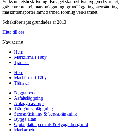
Verksamhetsbeskrivning: Bolaget ska bedriva byggverksamhet,
gräventreprenad, markanläggning, grundläggning, stensättning,
maskintransporter samt därmed förenlig verksamhet.
Schaktföretaget grundades år 2013
Hitta till oss
Navigering
Hem
Markfirma i Täby
Tjänster
Hem
Markfirma i Täby
Tjänster
Bygga pool
Asfaltsläggning
Anlägga avlopp
Trädgårdsanläggning
Stenspräckning & bergsprängning
Bygga altan
Gjuta platta på mark & Bygga husgrund
Markarbete