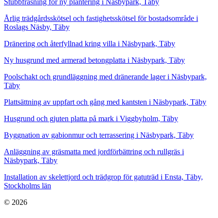
Stubbfräsning för ny plantering i Näsbypark, Täby
Årlig trädgårdsskötsel och fastighetsskötsel för bostadsområde i
Roslags Näsby, Täby
Dränering och återfyllnad kring villa i Näsbypark, Täby
Ny husgrund med armerad betongplatta i Näsbypark, Täby
Poolschakt och grundläggning med dränerande lager i Näsbypark,
Täby
Plattsättning av uppfart och gång med kantsten i Näsbypark, Täby
Husgrund och gjuten platta på mark i Viggbyholm, Täby
Byggnation av gabionmur och terrassering i Näsbypark, Täby
Anläggning av gräsmatta med jordförbättring och rullgräs i
Näsbypark, Täby
Installation av skelettjord och trädgrop för gatuträd i Ensta, Täby,
Stockholms län
© 2026