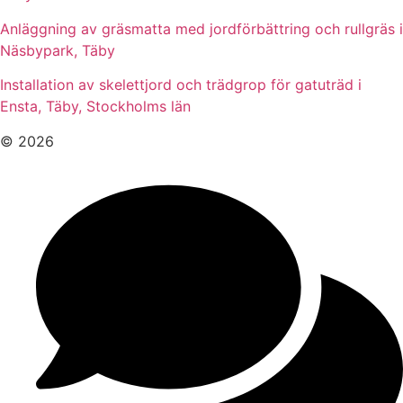
Anläggning av gräsmatta med jordförbättring och rullgräs i
Näsbypark, Täby
Installation av skelettjord och trädgrop för gatuträd i
Ensta, Täby, Stockholms län
© 2026