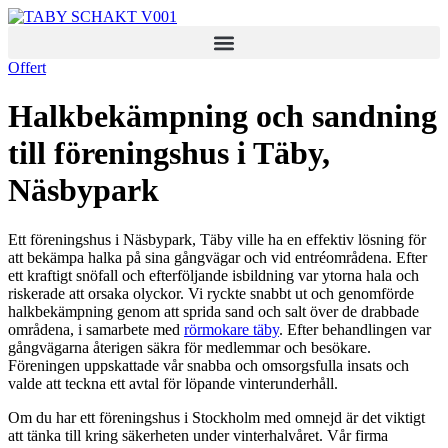
Skip
to
content
Offert
Halkbekämpning och sandning
till föreningshus i Täby,
Näsbypark
Ett föreningshus i Näsbypark, Täby ville ha en effektiv lösning för
att bekämpa halka på sina gångvägar och vid entréområdena. Efter
ett kraftigt snöfall och efterföljande isbildning var ytorna hala och
riskerade att orsaka olyckor. Vi ryckte snabbt ut och genomförde
halkbekämpning genom att sprida sand och salt över de drabbade
områdena, i samarbete med
rörmokare täby
. Efter behandlingen var
gångvägarna återigen säkra för medlemmar och besökare.
Föreningen uppskattade vår snabba och omsorgsfulla insats och
valde att teckna ett avtal för löpande vinterunderhåll.
Om du har ett föreningshus i Stockholm med omnejd är det viktigt
att tänka till kring säkerheten under vinterhalvåret. Vår firma