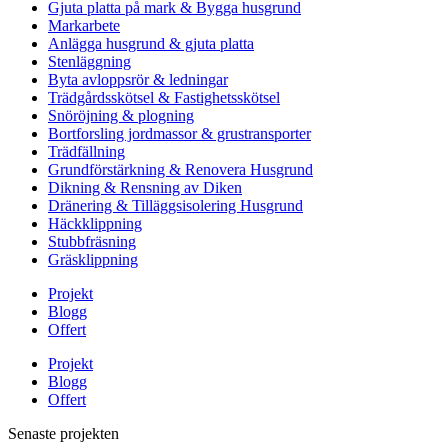
Gjuta platta på mark & Bygga husgrund
Markarbete
Anlägga husgrund & gjuta platta
Stenläggning
Byta avloppsrör & ledningar
Trädgårdsskötsel & Fastighetsskötsel
Snöröjning & plogning
Bortforsling jordmassor & grustransporter
Trädfällning
Grundförstärkning & Renovera Husgrund
Dikning & Rensning av Diken
Dränering & Tilläggsisolering Husgrund
Häckklippning
Stubbfräsning
Gräsklippning
Projekt
Blogg
Offert
Projekt
Blogg
Offert
Senaste projekten