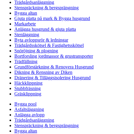
Trädgårdsanläggning
Stenspräckning & bergsprängning
Bygga altan
Gjuta platta på mark & Bygga husgrund
Markarbete
Anlägga husgrund & gjuta platta
Stenläggning
Byta avloppsrör & ledningar
Trädgårdsskötsel & Fastighetsskötsel
Snöröjning & plogning
Bortforsling jordmassor & grustransporter
Trädfällning
Grundförstärkning & Renovera Husgrund
Dikning & Rensning av Diken
Dränering & Tilläggsisolering Husgrund
Häckklippning
Stubbfräsning
Gräsklippning
Bygga pool
Asfaltsläggning
Anlägga avlopp
Trädgårdsanläggning
Stenspräckning & bergsprängning
Bygga altan