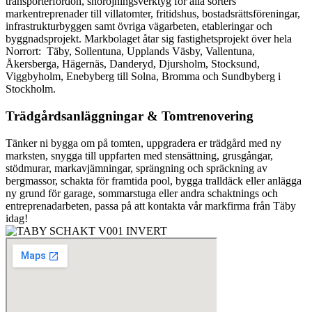
transporterfordon, snöröjningsverktyg för alla sorters
markentreprenader till villatomter, fritidshus, bostadsrättsföreningar,
infrastrukturbyggen samt övriga vägarbeten, etableringar och
byggnadsprojekt. Markbolaget åtar sig fastighetsprojekt över hela
Norrort: Täby, Sollentuna, Upplands Väsby, Vallentuna,
Åkersberga, Hägernäs, Danderyd, Djursholm, Stocksund,
Viggbyholm, Enebyberg till Solna, Bromma och Sundbyberg i
Stockholm.
Trädgårdsanläggningar & Tomtrenovering
Tänker ni bygga om på tomten, uppgradera er trädgård med ny
marksten, snygga till uppfarten med stensättning, grusgångar,
stödmurar, markavjämningar, sprängning och spräckning av
bergmassor, schakta för framtida pool, bygga tralldäck eller anlägga
ny grund för garage, sommarstuga eller andra schaktnings och
entreprenadarbeten, passa på att kontakta vår markfirma från Täby
idag!