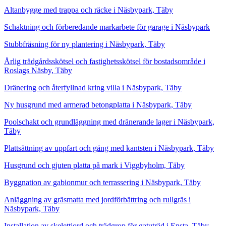
Altanbygge med trappa och räcke i Näsbypark, Täby
Schaktning och förberedande markarbete för garage i Näsbypark
Stubbfräsning för ny plantering i Näsbypark, Täby
Årlig trädgårdsskötsel och fastighetsskötsel för bostadsområde i
Roslags Näsby, Täby
Dränering och återfyllnad kring villa i Näsbypark, Täby
Ny husgrund med armerad betongplatta i Näsbypark, Täby
Poolschakt och grundläggning med dränerande lager i Näsbypark,
Täby
Plattsättning av uppfart och gång med kantsten i Näsbypark, Täby
Husgrund och gjuten platta på mark i Viggbyholm, Täby
Byggnation av gabionmur och terrassering i Näsbypark, Täby
Anläggning av gräsmatta med jordförbättring och rullgräs i
Näsbypark, Täby
Installation av skelettjord och trädgrop för gatuträd i Ensta, Täby,