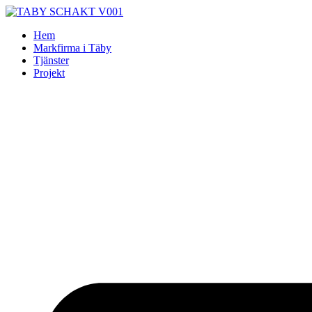
Skip
to
Hem
content
Markfirma i Täby
Tjänster
Projekt