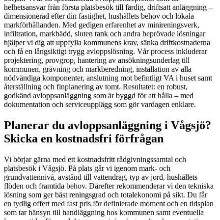
helhetsansvar från första platsbesök till färdig, driftsatt anläggning –
dimensionerad efter din fastighet, hushållets behov och lokala
markförhållanden. Med gedigen erfarenhet av minireningsverk,
infiltration, markbädd, sluten tank och andra beprövade lösningar
hjälper vi dig att uppfylla kommunens krav, sänka driftkostnaderna
och få en långsiktigt trygg avloppslösning. Vår process inkluderar
projektering, provgrop, hantering av ansökningsunderlag till
kommunen, grävning och markberedning, installation av alla
nödvändiga komponenter, anslutning mot befintligt VA i huset samt
återställning och finplanering av tomt. Resultatet: en robust,
godkänd avloppsanläggning som är byggd för att hålla – med
dokumentation och serviceupplägg som gör vardagen enklare.
Planerar du avloppsanläggning i Vågsjö?
Skicka en kostnadsfri förfrågan
Vi börjar gärna med ett kostnadsfritt rådgivningssamtal och
platsbesök i Vågsjö. På plats går vi igenom mark- och
grundvattennivå, avstånd till vattendrag, typ av jord, hushållets
flöden och framtida behov. Därefter rekommenderar vi den tekniska
lösning som ger bäst reningsgrad och totalekonomi på sikt. Du får
en tydlig offert med fast pris för definierade moment och en tidsplan
som tar hänsyn till handläggning hos kommunen samt eventuella