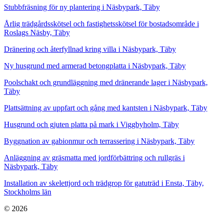
Stubbfräsning för ny plantering i Näsbypark, Täby
Årlig trädgårdsskötsel och fastighetsskötsel för bostadsområde i
Roslags Näsby, Täby
Dränering och återfyllnad kring villa i Näsbypark, Täby
Ny husgrund med armerad betongplatta i Näsbypark, Täby
Poolschakt och grundläggning med dränerande lager i Näsbypark,
Täby
Plattsättning av uppfart och gång med kantsten i Näsbypark, Täby
Husgrund och gjuten platta på mark i Viggbyholm, Täby
Byggnation av gabionmur och terrassering i Näsbypark, Täby
Anläggning av gräsmatta med jordförbättring och rullgräs i
Näsbypark, Täby
Installation av skelettjord och trädgrop för gatuträd i Ensta, Täby,
Stockholms län
© 2026