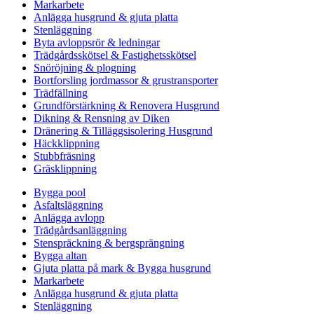
Markarbete
Anlägga husgrund & gjuta platta
Stenläggning
Byta avloppsrör & ledningar
Trädgårdsskötsel & Fastighetsskötsel
Snöröjning & plogning
Bortforsling jordmassor & grustransporter
Trädfällning
Grundförstärkning & Renovera Husgrund
Dikning & Rensning av Diken
Dränering & Tilläggsisolering Husgrund
Häckklippning
Stubbfräsning
Gräsklippning
Bygga pool
Asfaltsläggning
Anlägga avlopp
Trädgårdsanläggning
Stenspräckning & bergsprängning
Bygga altan
Gjuta platta på mark & Bygga husgrund
Markarbete
Anlägga husgrund & gjuta platta
Stenläggning