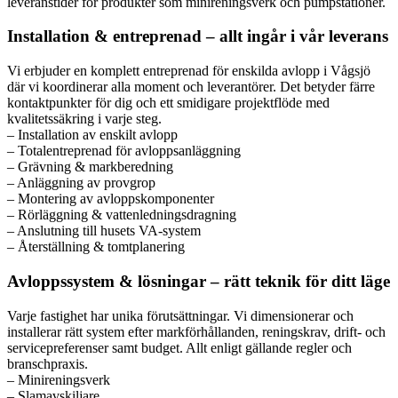
leveranstider för produkter som minireningsverk och pumpstationer.
Installation & entreprenad – allt ingår i vår leverans
Vi erbjuder en komplett entreprenad för enskilda avlopp i Vågsjö
där vi koordinerar alla moment och leverantörer. Det betyder färre
kontaktpunkter för dig och ett smidigare projektflöde med
kvalitetssäkring i varje steg.
– Installation av enskilt avlopp
– Totalentreprenad för avloppsanläggning
– Grävning & markberedning
– Anläggning av provgrop
– Montering av avloppskomponenter
– Rörläggning & vattenledningsdragning
– Anslutning till husets VA-system
– Återställning & tomtplanering
Avloppssystem & lösningar – rätt teknik för ditt läge
Varje fastighet har unika förutsättningar. Vi dimensionerar och
installerar rätt system efter markförhållanden, reningskrav, drift- och
servicepreferenser samt budget. Allt enligt gällande regler och
branschpraxis.
– Minireningsverk
– Slamavskiljare