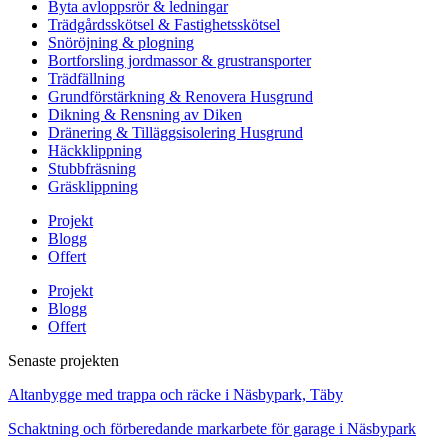
Byta avloppsrör & ledningar
Trädgårdsskötsel & Fastighetsskötsel
Snöröjning & plogning
Bortforsling jordmassor & grustransporter
Trädfällning
Grundförstärkning & Renovera Husgrund
Dikning & Rensning av Diken
Dränering & Tilläggsisolering Husgrund
Häckklippning
Stubbfräsning
Gräsklippning
Projekt
Blogg
Offert
Projekt
Blogg
Offert
Senaste projekten
Altanbygge med trappa och räcke i Näsbypark, Täby
Schaktning och förberedande markarbete för garage i Näsbypark