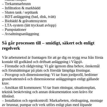
– Trekammarbrunn
– Infiltration & markbädd
– Sluten tank / septitank
– BDT-anläggning (bad, disk, tvätt)
– Biobädd & gråvattensystem
– LTA-system (lätt trycksatt avlopp)
– Pumpstationer
– Avsaltningsanläggning
Så går processen till – smidigt, säkert och enligt
regelverk
Vår arbetsmetod är framtagen för att ge dig en trygg resa från första
kontakt till godkänd och driftsatt anläggning i Vågsjö.
– Förstudie och rådgivning: Vi går igenom dina behov, önskemål
och förutsättningar på plats och föreslår lämpliga lösningar.
– Provgrop och dimensionering: Vi tar fram jordprofil, bedömer
grundvattennivå och dimensionerar anläggningen enligt gällande
krav.
– Ansökan till kommunen: Vi tar fram ritningar, situationsplan,
teknisk beskrivning och annan dokumentation som krävs för
tillstånd.
– Installation och egenkontroll: Markarbeten, rördragning, montage
av brunnar, pumpar och verk utförs enligt plan med löpande