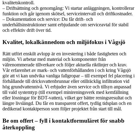
kvalitetskontroll.
– Driftsättning och genomgång: Vi startar anläggningen, kontrollerar
funktion och går igenom skötsel, serviceintervall och driftkostnader.
– Dokumentation och service: Du får drift- och
underhållsinstruktioner samt erbjudande om serviceavtal för stabil
och effektiv drift över tid.
Kvalitet, lokalkännedom och miljöfokus i Vågsjö
Rätt utfört enskilt avlopp är en investering i både fastigheten och
miljön. Vi arbetar med material och komponenter från
välrenommerade tillverkare och följer aktuella riktlinjer och krav.
Vår erfarenhet av mark- och vattenförhållanden i och kring Vågsjö
gör att vi kan undvika vanliga fallgropar – till exempel fel placering i
förhållande till dricksvattenbrunnar eller otillräcklig infiltration vid
hög grundvattennivå. Vi erbjuder även service och tillsyn anpassad
till vald systemtyp (till exempel minireningsverk med kemfällning
eller lösningar för BDT-vatten), vilket ger bättre reningsresultat och
längre livslängd. Du får en transparent offert, tydlig tidsplan och en
dedikerad kontaktperson som följer projektet från start till mål.
Be om offert – fyll i kontaktformuläret för snabb
återkoppling