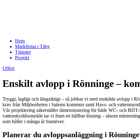
Hem
Markfirma i Täby
Tjänster
Projekt
Offert
Enskilt avlopp i Rönninge – ko
Tryggt, lagligt och långsiktigt – så jobbar vi med enskilda avlopp i R
krav från Miljöenheten i Salems kommun samt Havs- och vattenmyndighe
Vår projektering säkerställer dimensionering för både WC- och BDT-vat
vattenskyddsområde tar vi fram en hållbar lösning – såsom minirenings
som håller i många år framöver.
Planerar du avloppsanläggning i Rönninge?