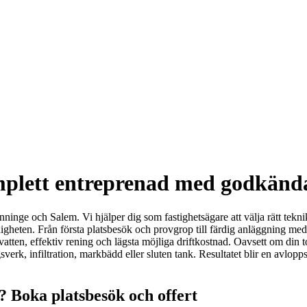
mplett entreprenad med godkänd
önninge och Salem. Vi hjälper dig som fastighetsägare att välja rätt tek
ten. Från första platsbesök och provgrop till färdig anläggning med å
ten, effektiv rening och lägsta möjliga driftkostnad. Oavsett om din to
verk, infiltration, markbädd eller sluten tank. Resultatet blir en avlo
 Boka platsbesök och offert