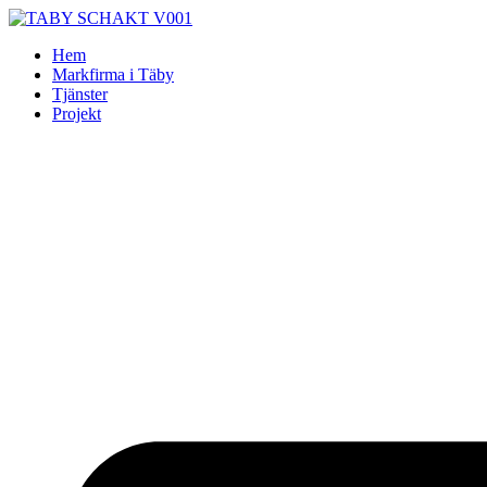
Skip
to
Hem
content
Markfirma i Täby
Tjänster
Projekt