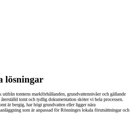
a lösningar
nik utifrån tomtens markförhållanden, grundvattennivåer och gällande
terställd tomt och tydlig dokumentation sköter vi hela processen.
mt är bergig, har högt grundvatten eller ligger nära
ppsanläggning som är anpassad för Rönninges lokala förutsättningar och