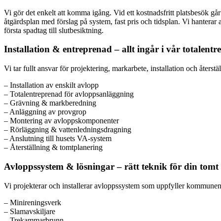
Vi gör det enkelt att komma igång. Vid ett kostnadsfritt platsbesök gå
åtgärdsplan med förslag på system, fast pris och tidsplan. Vi hanterar
första spadtag till slutbesiktning.
Installation & entreprenad – allt ingår i vår totalent
Vi tar fullt ansvar för projektering, markarbete, installation och återst
– Installation av enskilt avlopp
– Totalentreprenad för avloppsanläggning
– Grävning & markberedning
– Anläggning av provgrop
– Montering av avloppskomponenter
– Rörläggning & vattenledningsdragning
– Anslutning till husets VA-system
– Återställning & tomtplanering
Avloppssystem & lösningar – rätt teknik för din tomt
Vi projekterar och installerar avloppssystem som uppfyller kommunens 
– Minireningsverk
– Slamavskiljare
– Trekammarbrunn