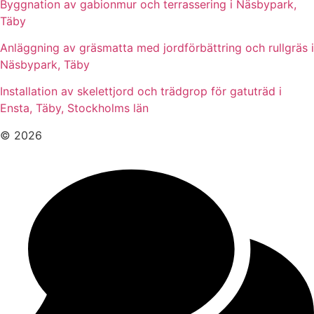
Byggnation av gabionmur och terrassering i Näsbypark,
Täby
Anläggning av gräsmatta med jordförbättring och rullgräs i
Näsbypark, Täby
Installation av skelettjord och trädgrop för gatuträd i
Ensta, Täby, Stockholms län
© 2026