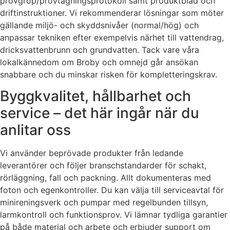
provgrop/provtagningsprotokoll samt produktblad och
driftinstruktioner. Vi rekommenderar lösningar som möter
gällande miljö- och skyddsnivåer (normal/hög) och
anpassar tekniken efter exempelvis närhet till vattendrag,
dricksvattenbrunn och grundvatten. Tack vare våra
lokalkännedom om Broby och omnejd går ansökan
snabbare och du minskar risken för kompletteringskrav.
Byggkvalitet, hållbarhet och
service – det här ingår när du
anlitar oss
Vi använder beprövade produkter från ledande
leverantörer och följer branschstandarder för schakt,
rörläggning, fall och packning. Allt dokumenteras med
foton och egenkontroller. Du kan välja till serviceavtal för
minireningsverk och pumpar med regelbunden tillsyn,
larmkontroll och funktionsprov. Vi lämnar tydliga garantier
på både material och arbete och erbjuder support om