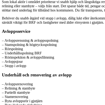
Som lokal aktör i området prioriterar vi snabb hjälp och långsiktiga r
relining eller stambyte – väljs från start. Det sparar både tid, pengar 
stöttar med underlag för tillstånd hos kommunen. Du får transparens, ty
Behöver du snabb åtgärd vid stopp i avlopp, dålig lukt eller återkomm
särskilt viktigt för BRF och fastigheter med äldre rörsystem i gjutjärn.
Avloppsservice
– Avloppsrensning & avloppsspolning
– Stamspolning & högtrycksspolning
– Rörspolning
– Underhållsspolning BRF
– Rörinspektion & avloppsfilmning
– Avloppsjour
– Stopp i avlopp
Underhåll och renovering av avlopp
– Avloppsrenovering
– Relining & stambyte
– Partiellt stambyte
– Stamrenovering
– Byta avloppsrör i gjutjärn