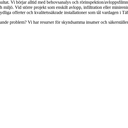
esultat. Vi börjar alltid med behovsanalys och rörinspektion/avloppsfilm
och miljö. Vid större projekt som enskilt avlopp, infiltration eller mini
dliga offerter och kvalitetssäkrade installationer som tål vardagen i Tä
ande problem? Vi har resurser för skyndsamma insatser och säkerställer 