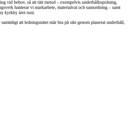
ning vid behov, så att rätt metod – exempelvis underhållsspolning,
reningsverk hanterar vi markarbete, materialval och samordning – samt
by kyrkby året runt.
samtidigt att ledningsnätet mår bra på sikt genom planerat underhåll,