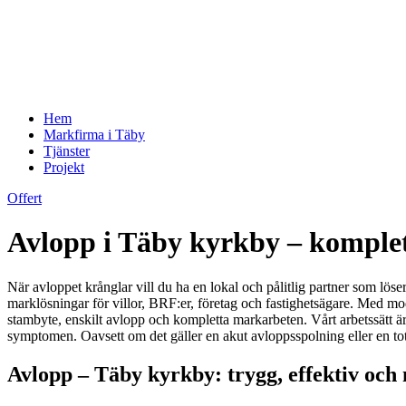
Hem
Markfirma i Täby
Tjänster
Projekt
Offert
Avlopp i Täby kyrkby – komplet
När avloppet krånglar vill du ha en lokal och pålitlig partner som lö
marklösningar för villor, BRF:er, företag och fastighetsägare. Med mod
stambyte, enskilt avlopp och kompletta markarbeten. Vårt arbetssätt är
symptomen. Oavsett om det gäller en akut avloppsspolning eller en tot
Avlopp – Täby kyrkby: trygg, effektiv oc