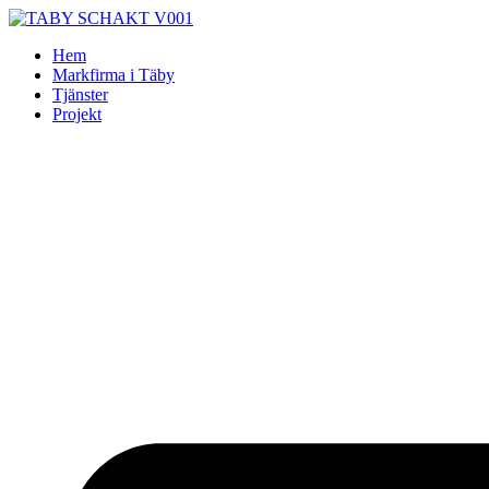
Skip
to
Hem
content
Markfirma i Täby
Tjänster
Projekt