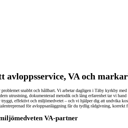
t avloppsservice, VA och marka
ser problemet snabbt och hållbart. Vi arbetar dagligen i Täby kyrkby m
ern utrustning, dokumenterad metodik och lång erfarenhet tar vi hand om
 tryggt, effektivt och miljömedvetet – och vi hjälper dig att undvika ko
alentreprenad för avloppsanläggning får du tydlig rådgivning, korrekt f
h miljömedveten VA-partner