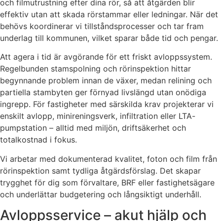
och filmutrustning efter dina rör, så att åtgärden blir
effektiv utan att skada rörstammar eller ledningar. När det
behövs koordinerar vi tillståndsprocesser och tar fram
underlag till kommunen, vilket sparar både tid och pengar.
Att agera i tid är avgörande för ett friskt avloppssystem.
Regelbunden stamspolning och rörinspektion hittar
begynnande problem innan de växer, medan relining och
partiella stambyten ger förnyad livslängd utan onödiga
ingrepp. För fastigheter med särskilda krav projekterar vi
enskilt avlopp, minireningsverk, infiltration eller LTA-
pumpstation – alltid med miljön, driftsäkerhet och
totalkostnad i fokus.
Vi arbetar med dokumenterad kvalitet, foton och film från
rörinspektion samt tydliga åtgärdsförslag. Det skapar
trygghet för dig som förvaltare, BRF eller fastighetsägare
och underlättar budgetering och långsiktigt underhåll.
Avloppsservice – akut hjälp och