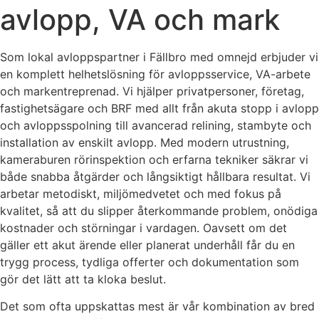
avlopp, VA och mark
Som lokal avloppspartner i Fällbro med omnejd erbjuder vi
en komplett helhetslösning för avloppsservice, VA-arbete
och markentreprenad. Vi hjälper privatpersoner, företag,
fastighetsägare och BRF med allt från akuta stopp i avlopp
och avloppsspolning till avancerad relining, stambyte och
installation av enskilt avlopp. Med modern utrustning,
kameraburen rörinspektion och erfarna tekniker säkrar vi
både snabba åtgärder och långsiktigt hållbara resultat. Vi
arbetar metodiskt, miljömedvetet och med fokus på
kvalitet, så att du slipper återkommande problem, onödiga
kostnader och störningar i vardagen. Oavsett om det
gäller ett akut ärende eller planerat underhåll får du en
trygg process, tydliga offerter och dokumentation som
gör det lätt att ta kloka beslut.
Det som ofta uppskattas mest är vår kombination av bred