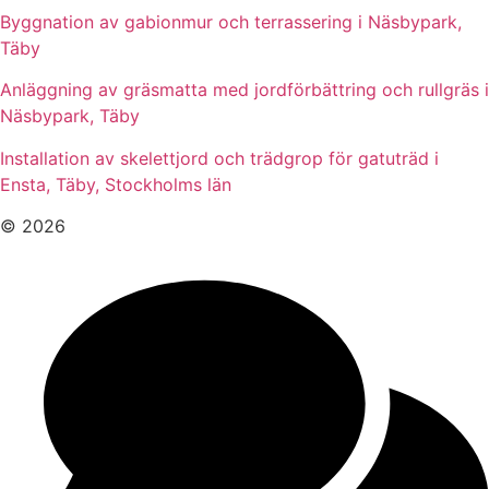
Byggnation av gabionmur och terrassering i Näsbypark,
Täby
Anläggning av gräsmatta med jordförbättring och rullgräs i
Näsbypark, Täby
Installation av skelettjord och trädgrop för gatuträd i
Ensta, Täby, Stockholms län
© 2026