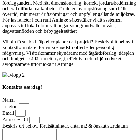
förelägganden. Med rätt dimensionering, korrekt jordartsbedömning
och väl utförda markarbeten får du en avloppslösning som håller
över tid, minimerar driftstörningar och uppfyller gällande miljökrav.
För fastigheter i och runt Arninge säkerställer vi att systemen
anpassas till lokala förutsättningar som grundvattennivåer,
dagvattenflöden och bebyggelsetäthet.
Vill du få snabb hjälp eller planera ett projekt? Beskriv ditt behov i
kontaktformuläret för en kostnadsfri offert eller personlig
rådgivning. Vi återkommer skyndsamt med åtgärdsförslag, tidsplan
och budget – så får du ett tryggt, effektivt och miljömedvetet
avloppsarbete utfört lokalt i Arninge.
Kontakta oss idag!
Namn
Telefon
Email
Adress + Ort
Beskriv ert behov, förutsättningar, antal m2 & önskat startdatum