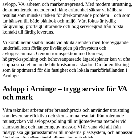
avlopp, VA-arbeten och markentreprenad. Med modern utrustning,
dokumenterade metoder och lång erfarenhet säkrar vi hållbara
resultat som minskar risken för återkommande problem – och som
tar hänsyn till både plånbok och miljö. Vårt fokus är tydlig
rådgivning, proffsigt utförande och hög servicegrad från första
kontakt till färdig leverans.
Vi kombinerar snabb insats vid akuta ärenden med förebyggande
underhåll som förlänger livslängden på rörsystem och
avloppsstammar. Genom rörinspektion med kamera,
högtrycksspolning och behovsanpassade åtgärdsplaner kan vi ofta
stoppa små fel innan de blir kostsamma skador. Du får en lösning
som är optimerad för din fastighet och lokala markförhållanden i
Arninge.
Avlopp i Arninge – trygg service för VA
och mark
Våra tekniker arbetar efter branschpraxis och använder utrustning
som levererar effektiva och skonsamma resultat: från roterande
munstycken vid avloppsspolning till miljömedvetna metoder vid
slamsugning och hantering av massor. Vi är vana vid allt från
tidstypiska gjutjärnsstammar till moderna plastsystem, och anpassar
åtgärden efter rörmaterial, dimension och skick.