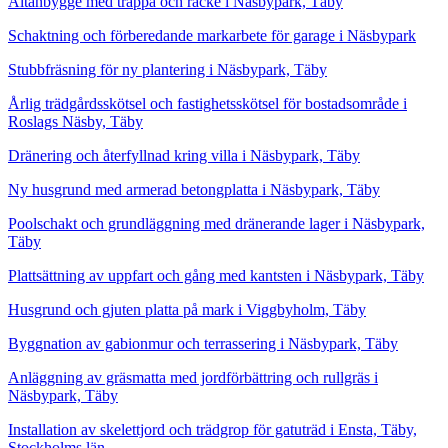
Altanbygge med trappa och räcke i Näsbypark, Täby
Schaktning och förberedande markarbete för garage i Näsbypark
Stubbfräsning för ny plantering i Näsbypark, Täby
Årlig trädgårdsskötsel och fastighetsskötsel för bostadsområde i
Roslags Näsby, Täby
Dränering och återfyllnad kring villa i Näsbypark, Täby
Ny husgrund med armerad betongplatta i Näsbypark, Täby
Poolschakt och grundläggning med dränerande lager i Näsbypark,
Täby
Plattsättning av uppfart och gång med kantsten i Näsbypark, Täby
Husgrund och gjuten platta på mark i Viggbyholm, Täby
Byggnation av gabionmur och terrassering i Näsbypark, Täby
Anläggning av gräsmatta med jordförbättring och rullgräs i
Näsbypark, Täby
Installation av skelettjord och trädgrop för gatuträd i Ensta, Täby,
Stockholms län