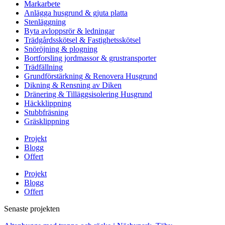
Markarbete
Anlägga husgrund & gjuta platta
Stenläggning
Byta avloppsrör & ledningar
Trädgårdsskötsel & Fastighetsskötsel
Snöröjning & plogning
Bortforsling jordmassor & grustransporter
Trädfällning
Grundförstärkning & Renovera Husgrund
Dikning & Rensning av Diken
Dränering & Tilläggsisolering Husgrund
Häckklippning
Stubbfräsning
Gräsklippning
Projekt
Blogg
Offert
Projekt
Blogg
Offert
Senaste projekten