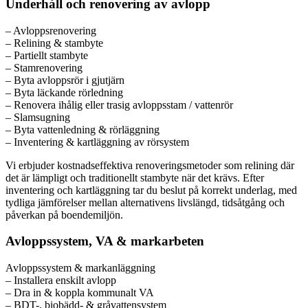
Underhåll och renovering av avlopp
– Avloppsrenovering
– Relining & stambyte
– Partiellt stambyte
– Stamrenovering
– Byta avloppsrör i gjutjärn
– Byta läckande rörledning
– Renovera ihålig eller trasig avloppsstam / vattenrör
– Slamsugning
– Byta vattenledning & rörläggning
– Inventering & kartläggning av rörsystem
Vi erbjuder kostnadseffektiva renoveringsmetoder som relining där
det är lämpligt och traditionellt stambyte när det krävs. Efter
inventering och kartläggning tar du beslut på korrekt underlag, med
tydliga jämförelser mellan alternativens livslängd, tidsåtgång och
påverkan på boendemiljön.
Avloppssystem, VA & markarbeten
Avloppssystem & markanläggning
– Installera enskilt avlopp
– Dra in & koppla kommunalt VA
– BDT-, biobädd- & gråvattensystem