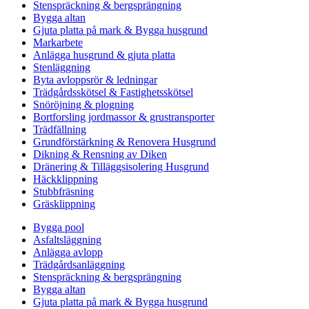
Stenspräckning & bergsprängning
Bygga altan
Gjuta platta på mark & Bygga husgrund
Markarbete
Anlägga husgrund & gjuta platta
Stenläggning
Byta avloppsrör & ledningar
Trädgårdsskötsel & Fastighetsskötsel
Snöröjning & plogning
Bortforsling jordmassor & grustransporter
Trädfällning
Grundförstärkning & Renovera Husgrund
Dikning & Rensning av Diken
Dränering & Tilläggsisolering Husgrund
Häckklippning
Stubbfräsning
Gräsklippning
Bygga pool
Asfaltsläggning
Anlägga avlopp
Trädgårdsanläggning
Stenspräckning & bergsprängning
Bygga altan
Gjuta platta på mark & Bygga husgrund