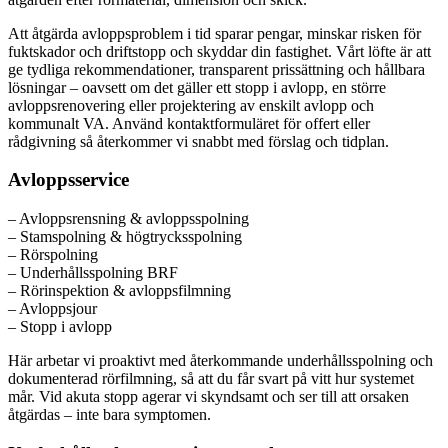
Att åtgärda avloppsproblem i tid sparar pengar, minskar risken för
fuktskador och driftstopp och skyddar din fastighet. Vårt löfte är att
ge tydliga rekommendationer, transparent prissättning och hållbara
lösningar – oavsett om det gäller ett stopp i avlopp, en större
avloppsrenovering eller projektering av enskilt avlopp och
kommunalt VA. Använd kontaktformuläret för offert eller
rådgivning så återkommer vi snabbt med förslag och tidplan.
Avloppsservice
– Avloppsrensning & avloppsspolning
– Stamspolning & högtrycksspolning
– Rörspolning
– Underhållsspolning BRF
– Rörinspektion & avloppsfilmning
– Avloppsjour
– Stopp i avlopp
Här arbetar vi proaktivt med återkommande underhållsspolning och
dokumenterad rörfilmning, så att du får svart på vitt hur systemet
mår. Vid akuta stopp agerar vi skyndsamt och ser till att orsaken
åtgärdas – inte bara symptomen.