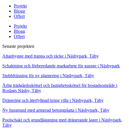
Projekt
Blogg
Offert
Projekt
Blogg
Offert
Senaste projekten
Altanbygge med trappa och räcke i Näsbypark, Täby
Schaktning och förberedande markarbete för garage i Näsbypark
Stubbfräsning för ny plantering i Näsbypark, Täby
Årlig trädgårdsskötsel och fastighetsskötsel för bostadsområde i
Roslags Näsby, Täby
Dränering och återfyllnad kring villa i Näsbypark, Täby
Ny husgrund med armerad betongplatta i Näsbypark, Täby
Poolschakt och grundläggning med dränerande lager i Näsbypark,
Täby