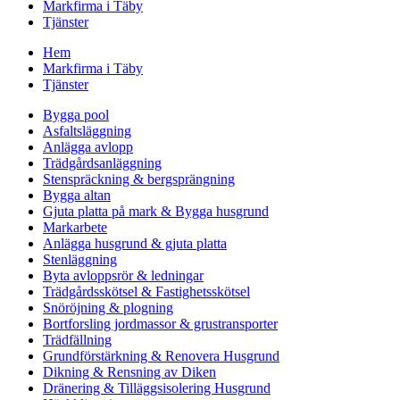
Markfirma i Täby
Tjänster
Hem
Markfirma i Täby
Tjänster
Bygga pool
Asfaltsläggning
Anlägga avlopp
Trädgårdsanläggning
Stenspräckning & bergsprängning
Bygga altan
Gjuta platta på mark & Bygga husgrund
Markarbete
Anlägga husgrund & gjuta platta
Stenläggning
Byta avloppsrör & ledningar
Trädgårdsskötsel & Fastighetsskötsel
Snöröjning & plogning
Bortforsling jordmassor & grustransporter
Trädfällning
Grundförstärkning & Renovera Husgrund
Dikning & Rensning av Diken
Dränering & Tilläggsisolering Husgrund