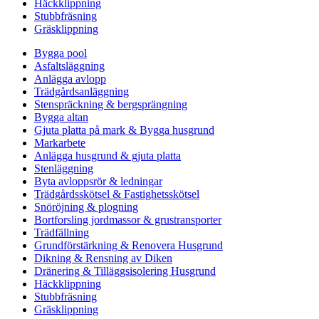
Häckklippning
Stubbfräsning
Gräsklippning
Bygga pool
Asfaltsläggning
Anlägga avlopp
Trädgårdsanläggning
Stenspräckning & bergsprängning
Bygga altan
Gjuta platta på mark & Bygga husgrund
Markarbete
Anlägga husgrund & gjuta platta
Stenläggning
Byta avloppsrör & ledningar
Trädgårdsskötsel & Fastighetsskötsel
Snöröjning & plogning
Bortforsling jordmassor & grustransporter
Trädfällning
Grundförstärkning & Renovera Husgrund
Dikning & Rensning av Diken
Dränering & Tilläggsisolering Husgrund
Häckklippning
Stubbfräsning
Gräsklippning