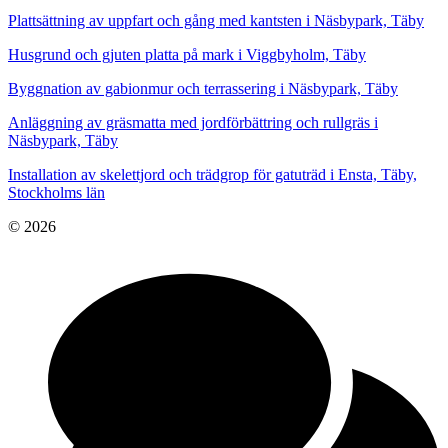
Plattsättning av uppfart och gång med kantsten i Näsbypark, Täby
Husgrund och gjuten platta på mark i Viggbyholm, Täby
Byggnation av gabionmur och terrassering i Näsbypark, Täby
Anläggning av gräsmatta med jordförbättring och rullgräs i
Näsbypark, Täby
Installation av skelettjord och trädgrop för gatuträd i Ensta, Täby,
Stockholms län
© 2026