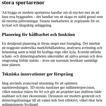
stora sportarenor
Att bygga en modern sportarena handlar om så mycket mer än att
bara resa byggnaden – det handlar om att skapa en stabil grund som
tål enorma påfrestningar. Smarta markarbeten är avgörande för en
lyckad och långsiktig anläggning.
Planering för hållbarhet och funktion
En detaljerad planering är första steget mot framgång. Det innebär
att noggrant undersöka markförhållandena, analysera avrinning och
belastning samt ta höjd för kraftiga regn eller kyla. Korrekt utförda
schakt- och dräneringsarbeten säkerställer att själva arenan och dess
omgivning förblir stabila – även när tusentals besökare samtidigt
intar platsen.
Tekniska innovationer ger försprång
Idag används avancerad utrustning för att optimera
markberedningen. 3D-styrda maskiner ger millimeterprecision,
vilket minskar risken för fel och gör att projektet kan slutföras både
snabbare och mer ekonomiskt. Dessutom ser modern geotextil och
dräneringslösningar till att vatten leds bort effektivt, vilket ökar hela
anläggningens livslängd.