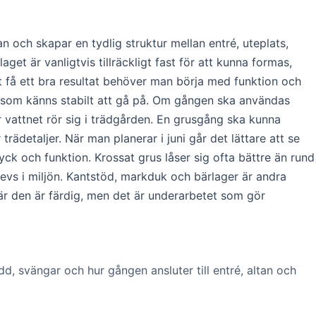
 och skapar en tydlig struktur mellan entré, uteplats,
et är vanligtvis tillräckligt fast för att kunna formas,
tt få ett bra resultat behöver man börja med funktion och
 som känns stabilt att gå på. Om gången ska användas
r vattnet rör sig i trädgården. En grusgång ska kunna
rädetaljer. När man planerar i juni går det lättare att se
ryck och funktion. Krossat grus låser sig ofta bättre än rund
evs i miljön. Kantstöd, markduk och bärlager är andra
är den är färdig, men det är underarbetet som gör
d, svängar och hur gången ansluter till entré, altan och