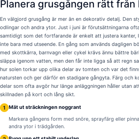
Planera grusgången rätt från 
En välgjord grusgång är mer än en dekorativ detalj. Den st
odlingar och andra ytor. Just i juni är förutsättningarna of
samtidigt som det fortfarande är enkelt att justera kanter,
inte bara med utseende. En gång som används dagligen bör
med skottkärra, barnvagn eller cykel krävs ännu bättre bär
släppa igenom vatten, men den får inte ligga så att regn sam
hur solen torkar upp olika delar av tomten och var det finns
natursten och ger därför en stadigare gångyta. Färg och ko
delar som ofta avgör hur länge anläggningen håller utan at
skillnaden på kort och lång sikt.
Mät ut sträckningen noggrant
1
Markera gångens form med snöre, sprayfärg eller pinnar 
andra ytor i trädgården.
Bygg upp ett stabilt underlag
2