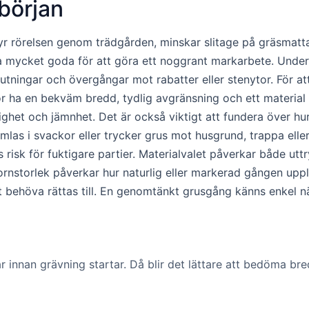
början
yr rörelsen genom trädgården, minskar slitage på gräsmattan
ta mycket goda för att göra ett noggrant markarbete. Underlag
 lutningar och övergångar mot rabatter eller stenytor. För a
 ha en bekväm bredd, tydlig avgränsning och ett material
ighet och jämnhet. Det är också viktigt att fundera över hu
las i svackor eller trycker grus mot husgrund, trappa eller t
 risk för fuktigare partier. Materialvalet påverkar både utt
rnstorlek påverkar hur naturlig eller markerad gången uppl
t behöva rättas till. En genomtänkt grusgång känns enkel n
innan grävning startar. Då blir det lättare att bedöma bred